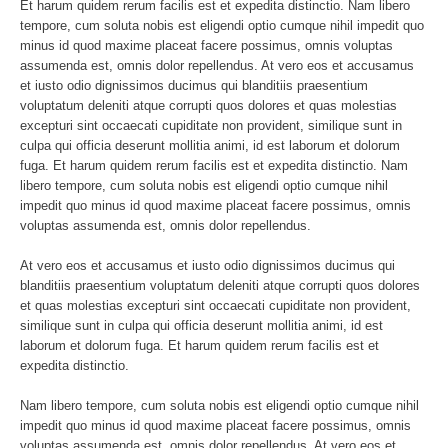
Et harum quidem rerum facilis est et expedita distinctio. Nam libero
tempore, cum soluta nobis est eligendi optio cumque nihil impedit quo
minus id quod maxime placeat facere possimus, omnis voluptas
assumenda est, omnis dolor repellendus. At vero eos et accusamus
et iusto odio dignissimos ducimus qui blanditiis praesentium
voluptatum deleniti atque corrupti quos dolores et quas molestias
excepturi sint occaecati cupiditate non provident, similique sunt in
culpa qui officia deserunt mollitia animi, id est laborum et dolorum
fuga. Et harum quidem rerum facilis est et expedita distinctio. Nam
libero tempore, cum soluta nobis est eligendi optio cumque nihil
impedit quo minus id quod maxime placeat facere possimus, omnis
voluptas assumenda est, omnis dolor repellendus.
At vero eos et accusamus et iusto odio dignissimos ducimus qui
blanditiis praesentium voluptatum deleniti atque corrupti quos dolores
et quas molestias excepturi sint occaecati cupiditate non provident,
similique sunt in culpa qui officia deserunt mollitia animi, id est
laborum et dolorum fuga. Et harum quidem rerum facilis est et
expedita distinctio.
Nam libero tempore, cum soluta nobis est eligendi optio cumque nihil
impedit quo minus id quod maxime placeat facere possimus, omnis
voluptas assumenda est, omnis dolor repellendus. At vero eos et