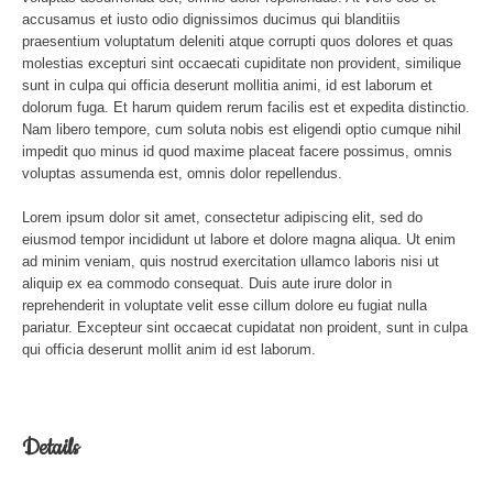
accusamus et iusto odio dignissimos ducimus qui blanditiis
praesentium voluptatum deleniti atque corrupti quos dolores et quas
molestias excepturi sint occaecati cupiditate non provident, similique
sunt in culpa qui officia deserunt mollitia animi, id est laborum et
dolorum fuga. Et harum quidem rerum facilis est et expedita distinctio.
Nam libero tempore, cum soluta nobis est eligendi optio cumque nihil
impedit quo minus id quod maxime placeat facere possimus, omnis
voluptas assumenda est, omnis dolor repellendus.
Lorem ipsum dolor sit amet, consectetur adipiscing elit, sed do
eiusmod tempor incididunt ut labore et dolore magna aliqua. Ut enim
ad minim veniam, quis nostrud exercitation ullamco laboris nisi ut
aliquip ex ea commodo consequat. Duis aute irure dolor in
reprehenderit in voluptate velit esse cillum dolore eu fugiat nulla
pariatur. Excepteur sint occaecat cupidatat non proident, sunt in culpa
qui officia deserunt mollit anim id est laborum.
Details